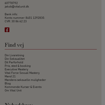
60778792
jakob@vitalunit.dk
Bank info:
Konto nummer: 8401 1292830.
CVR: 30 86 62 23
Find vej
Din Livsretning
Din Seksualitet
Dit Parforhold
Pris, sted & booking
Executive Mastery
Vital Force Sexual Mastery
Mand 21
Mandens seksuelle muligheder
Blog
Kommende Kurser & Events
Om Vital Unit
Nyhedsbrev