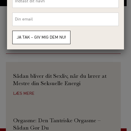
*
E-
mail
*
BLIV KLOGERE PÅ DIN SEKSUALITET
VitalUnit blog
Sådan bliver dit Sexliv, når du lærer at
Mestre din Seksuelle Energi
LÆS MERE
Orgasme: Den Tantriske Orgasme –
Sådan Gør Du