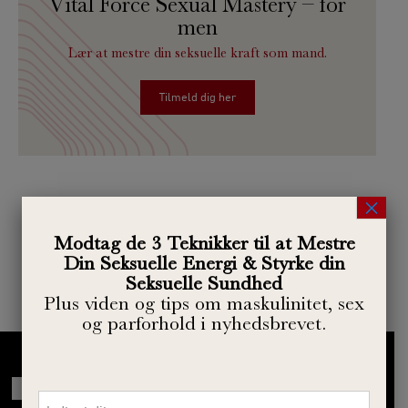
Vital Force Sexual Mastery – for
men
Lær at mestre din seksuelle kraft som mand.
Tilmeld dig her
×
Se alle kurser her
Modtag de 3 Teknikker til at Mestre
Din Seksuelle Energi & Styrke din
Seksuelle Sundhed
Plus viden og tips om maskulinitet, sex
og parforhold i nyhedsbrevet.
VitalUnit i medierne
Navn