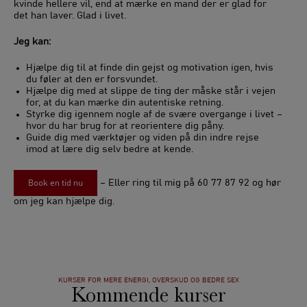
kvinde hellere vil, end at mærke en mand der er glad for
det han laver. Glad i livet.
Jeg kan:
Hjælpe dig til at finde din gejst og motivation igen, hvis
du føler at den er forsvundet.
Hjælpe dig med at slippe de ting der måske står i vejen
for, at du kan mærke din autentiske retning.
Styrke dig igennem nogle af de svære overgange i livet –
hvor du har brug for at reorientere dig påny.
Guide dig med værktøjer og viden på din indre rejse
imod at lære dig selv bedre at kende.
– Eller ring til mig på 60 77 87 92 og hør
Book en tid nu
om jeg kan hjælpe dig.
KURSER FOR MERE ENERGI, OVERSKUD OG BEDRE SEX
Kommende kurser