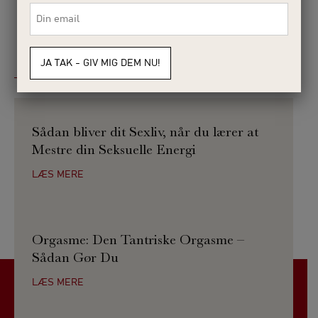
E-
mail
*
BLIV KLOGERE PÅ DIN SEKSUALITET
VitalUnit blog
Sådan bliver dit Sexliv, når du lærer at
Mestre din Seksuelle Energi
LÆS MERE
Orgasme: Den Tantriske Orgasme –
Sådan Gør Du
LÆS MERE