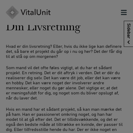
Hop
til
indholdet
Din Livsretning
Sidebar
Hvad er din livsretning? Eller, hvis du ikke lige kan definere
det, så bare et projekt du går op i nu og her? Det der får dig
til at stå op om morgenen?
Som mand vil det ofte føles vigtigt, at du har et sådant
projekt. En retning. Det er dit aftryk i verden. Det er dér du
realiserer dig selv. Det kan være dit job, eller det kan være
en hobby. Det kan være noget der involverer andre
mennesker, eller noget du gør alene. Det vigtige er, at det
er meningsfuldt for dig, og noget som du bliver opslugt af,
når du laver det.
Hvis en mand har et sådant projekt, så kan man mærke det
på ham. Han er passioneret omkring noget, og han har
modet til at gå efter det. Det er tillidsvækkende, og det er
også den bedste måde at tiltrække en kvinde, der passer til
dig. Eller tilfredsstille hende du har. Der er ikke noget en