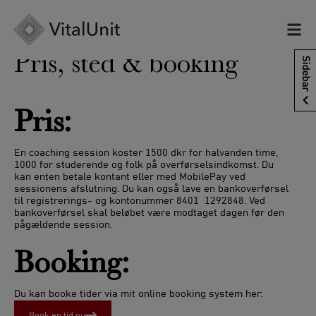
Hop
til
indholdet
Pris, sted & booking
Sidebar
Pris:
En coaching session koster 1500 dkr for halvanden time,
1000 for studerende og folk på overførselsindkomst. Du
kan enten betale kontant eller med MobilePay ved
sessionens afslutning. Du kan også lave en bankoverførsel
til registrerings- og kontonummer 8401 1292848. Ved
bankoverførsel skal beløbet være modtaget dagen før den
pågældende session.
Booking:
Du kan booke tider via mit online booking system her:
Book en tid nu