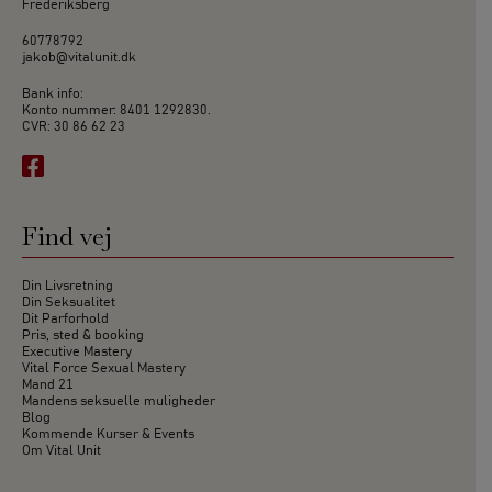
Frederiksberg
60778792
jakob@vitalunit.dk
Bank info:
Konto nummer: 8401 1292830.
CVR: 30 86 62 23
Find vej
Din Livsretning
Din Seksualitet
Dit Parforhold
Pris, sted & booking
Executive Mastery
Vital Force Sexual Mastery
Mand 21
Mandens seksuelle muligheder
Blog
Kommende Kurser & Events
Om Vital Unit