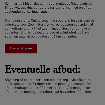
Kommer du i bil er det som regel muligt at finde plads på
Sindshvilevej. Husk at betale for parkering med en af de
godkendte parkerings-apps.
Online sessions:
Online coaching sessions foregår som et
videokald over Zoom. Kort før vores session begynder, vil
du modtage et link til et zoom-møde. Sørg for at have en
god internetforbindelse, at sidde et roligt sted, og have
Zoom installeret og opdateret på din computer.
Book en tid nu
Eventuelle afbud:
Aflysning af en tid sker uden omkostning, hvis afbuddet
modtages senest 24 timer før den planlagte session. Ved
afbud modtaget under 24 timer før eller ved manglende
afbud, vil du modtage en faktura på halvdelen af beløbet.