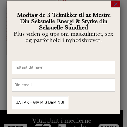
×
Vital Force Sexual Mastery – for
Modtag de 3 Teknikker til at Mestre
men
Din Seksuelle Energi & Styrke din
Lær at mestre din seksuelle kraft som mand.
Seksuelle Sundhed
Plus viden og tips om maskulinitet, sex
Tilmeld dig her
og parforhold i nyhedsbrevet.
Navn
*
Se alle kurser her
E-
mail
*
VitalUnit i medierne