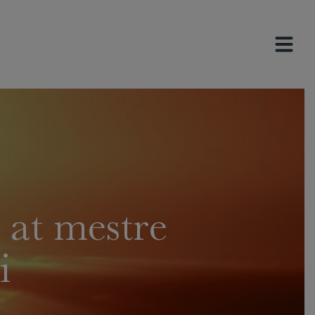
 at mestre
i