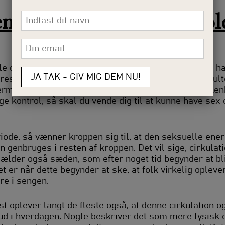
n en ny retning – og hol
Navn
*
E-
mail
*
le dit liv har brugt din krop på en bestemt måde. Du ha
esultere i en eksplosion. Det vil sige, den skal resul
med udløsningen. At mestre muskulaturen i bækkenbu
gge kontrol, så skal du vende dig til at kunne have sex
riode, så vænner kroppen sig til, at den seksuelle ener
n genbruges i resten af kroppen. Det vil sige, cirkula
 gælder også sæden, som efter noget tid begynder at b
t er når dette begynder at ske, at folk virkelig oplever,
e i sengen.
t oplever langt de fleste også, at denne cirkulation o
ud i hverdagen. Nogle beskriver det som mere fysisk 