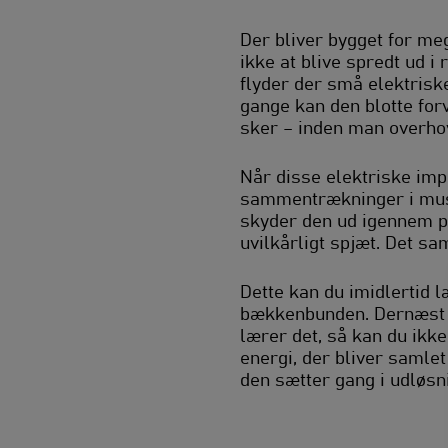
Der bliver bygget for meg
ikke at blive spredt ud i
flyder der små elektrisk
gange kan den blotte for
sker – inden man overhove
Når disse elektriske impu
sammentrækninger i musk
skyder den ud igennem pi
uvilkårligt spjæt. Det s
Dette kan du imidlertid 
bækkenbunden. Dernæst h
lærer det, så kan du ikke
energi, der bliver samlet
den sætter gang i udløsn