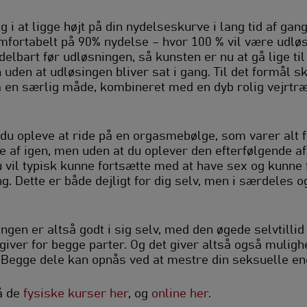
ig i at ligge højt på din nydelseskurve i lang tid af gang
omfortabelt på 90% nydelse – hvor 100 % vil være udl
art før udløsningen, så kunsten er nu at gå lige til d
den at udløsingen bliver sat i gang. Til det formål s
n særlig måde, kombineret med en dyb rolig vejrtræ
du opleve at ride på en orgasmebølge, som varer alt fr
ge af igen, men uden at du oplever den efterfølgende a
 vil typisk kunne fortsætte med at have sex og kunne 
. Dette er både dejligt for dig selv, men i særdeles o
ngen er altså godt i sig selv, med den øgede selvtilli
 giver for begge parter. Og det giver altså også mulighe
. Begge dele kan opnås ved at mestre din seksuelle en
å de
fysiske kurser her
, og
online her.