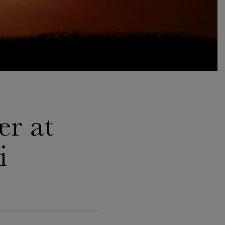
ær at
i