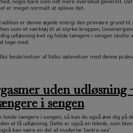
hed, nogle bare som lidt mere overskud generelt. Det 
et er meget normalt at opleve det.
tradition er denne øgede energi den primære grund til
en som et værktøj til at styrke kroppen, livsenergien
 tidlig udløsning kvit og holde længere i sengen skull
 at tage med.
olks beskrivelser af folks oplevelser med denne praks
rgasmer uden udløsning 
ængere i sengen
 holde længere i sengen, så kan du også øve dig på d
en at få udløsning. Dette er også en teknik, som blev 
gså kan være en del af moderne ’tantra sex’.