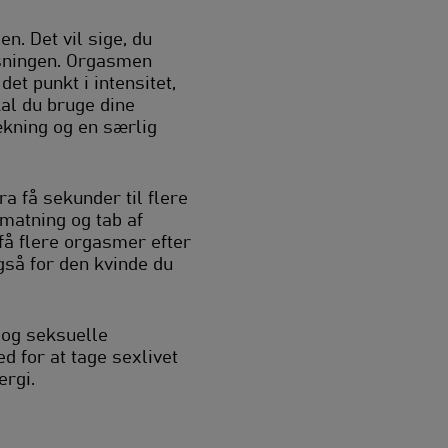
en. Det vil sige, du
øsningen. Orgasmen
et punkt i intensitet,
kal du bruge dine
kning og en særlig
a få sekunder til flere
fmatning og tab af
få flere orgasmer efter
gså for den kvinde du
d og seksuelle
d for at tage sexlivet
ergi.