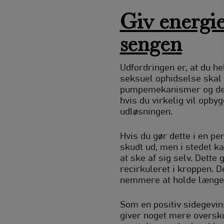
Giv energie
sengen
Udfordringen er, at du he
seksuel ophidselse skal r
pumpemekanismer og der
hvis du virkelig vil opby
udløsningen.
Hvis du gør dette i en pe
skudt ud, men i stedet ka
at ske af sig selv. Dette
recirkuleret i kroppen. De
nemmere at holde længer
Som en positiv sidegevins
giver noget mere oversk