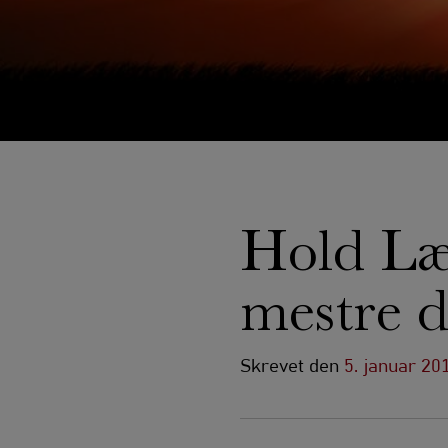
Hold Læ
mestre d
Skrevet
den
5. januar 20