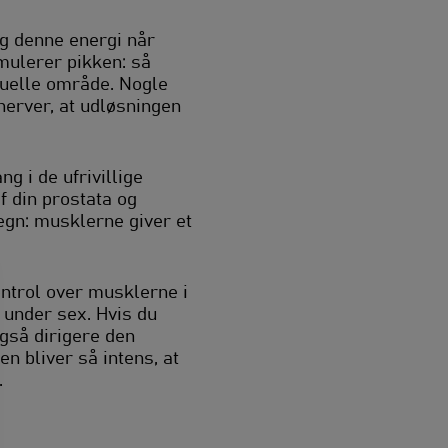
og denne energi når
imulerer pikken: så
suelle område. Nogle
nerver, at udløsningen
g i de ufrivillige
 din prostata og
egn: musklerne giver et
ontrol over musklerne i
under sex. Hvis du
også dirigere den
n bliver så intens, at
.