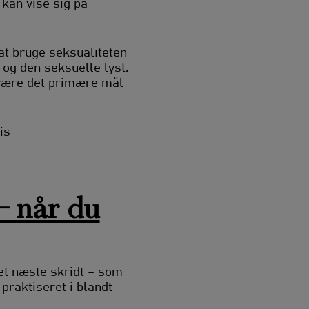
kan vise sig på
 at bruge seksualiteten
 og den seksuelle lyst.
e være det primære mål
is
– når du
et næste skridt – som
praktiseret i blandt