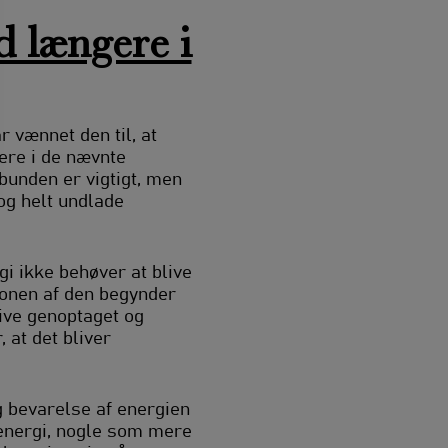
d længere i
r vænnet den til, at
tere i de nævnte
nden er vigtigt, men
 og helt undlade
gi ikke behøver at blive
tionen af den begynder
live genoptaget og
 at det bliver
g bevarelse af energien
energi, nogle som mere