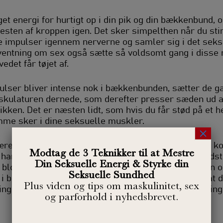
et energi for hurtigt op i din pik og din bækkenbund, 
 resten af kroppen igen. Det sker simpelthen når du st
e impulser igennem nerverne og samler sig i det sek
ventning om sex også sætte så voldsomt gang i disse 
det får tøjet af.
lser bliver intense nok i bækkenbunden, sætter de gan
ulaturen dernede, som derefter presser sæden ud af
kken. Det er næsten lidt, som hvis du får stød på et h
amme sker i dine seksuelle muskler.
×
lære at kontrollere. Det handler dels om at opøve en k
Modtag de 3 Teknikker til at Mestre
andler det om at kunne bruge disse muskler bevidst 
Din Seksuelle Energi & Styrke din
 blot bremse udløsningen, hvis den er på vej. Du kan 
Seksuelle Sundhed
 i bækkenbunden, videre ud i kroppen igen – inden at de
Plus viden og tips om maskulinitet, sex
ingen. Og dermed kan du forhindre for tidlig udløsning
og parforhold i nyhedsbrevet.