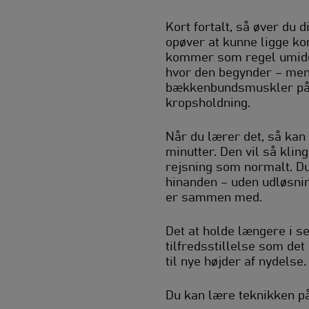
Kort fortalt, så øver du d
opøver at kunne ligge k
kommer som regel umiddelb
hvor den begynder – men u
bækkenbundsmuskler på e
kropsholdning.
Når du lærer det, så kan 
minutter. Den vil så klin
rejsning som normalt. Du
hinanden – uden udløsning
er sammen med.
Det at holde længere i se
tilfredsstillelse som det
til nye højder af nydelse
Du kan lære teknikken p