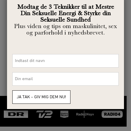
til
Modtag de 3 Teknikker til at Mestre
indlæg
Din Seksuelle Energi & Styrke din
Seksuelle Sundhed
Plus viden og tips om maskulinitet, sex
KURSER FOR MERE ENERGI, OVERSKUD OG BEDRE SEX
Kommende kurser
og parforhold i nyhedsbrevet.
Navn
*
Se alle kurser her
E-
mail
*
VitalUnit i medierne