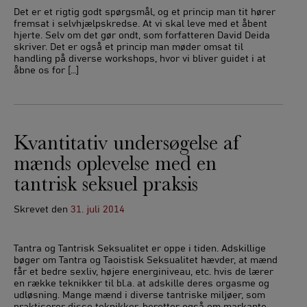
Det er et rigtig godt spørgsmål, og et princip man tit hører
fremsat i selvhjælpskredse. At vi skal leve med et åbent
hjerte. Selv om det gør ondt, som forfatteren David Deida
skriver. Det er også et princip man møder omsat til
handling på diverse workshops, hvor vi bliver guidet i at
åbne os for […]
Kvantitativ undersøgelse af
mænds oplevelse med en
tantrisk seksuel praksis
Skrevet
den
31. juli 2014
Tantra og Tantrisk Seksualitet er oppe i tiden. Adskillige
bøger om Tantra og Taoistisk Seksualitet hævder, at mænd
får et bedre sexliv, højere energiniveau, etc. hvis de lærer
en række teknikker til bl.a. at adskille deres orgasme og
udløsning. Mange mænd i diverse tantriske miljøer, som
praktiserer disse teknikker, beretter også om markante